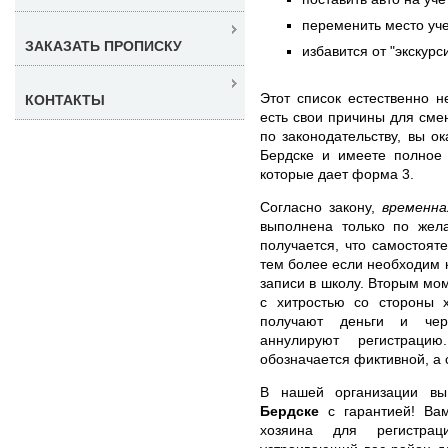
переменить место уче
ЗАКАЗАТЬ ПРОПИСКУ
избавится от "экскурс
Этот список естественно н
КОНТАКТЫ
есть свои причины для сме
по законодательству, вы 
Бердске и имеете полное 
которые дает форма 3.
Согласно закону,
временна
выполнена только по жел
получается, что самостояте
тем более если необходим 
записи в школу. Вторым мо
с хитростью со стороны 
получают деньги и чер
аннулируют регистраци
обозначается фиктивной, а 
В нашей организации в
Бердске
с гарантией! Вам
хозяина для регистра