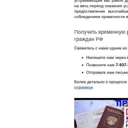
устраивающий вас район д
на весь период оказания у
предоставление высочайше
соблюдением приватности 
Получить временную 
граждан РФ
Свяжитесь с нами одним из
Напишите нам через 
Позвоните нам
7-937
Отправьте нам письмо
Более детально о процессе
странице