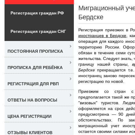
Миграционный уче
Регистрация граждан РФ
Бердске
Регистрация приезжих в Р
Регистрация граждан СНГ
иностранцев в Бердске
, ка
операция для каждого ино
территорию России. Офор
ПОСТОЯННАЯ ПРОПИСКА
обязан в течение семи сут
жительства. Следует знать,
границу нашей страны,
в
ПРОПИСКА ДЛЯ РЕБЁНКА
Бердске
прекращается т.е.
иностранец заново пересек
регистрацию по новой.
РЕГИСТРАЦИЯ ДЛЯ РВП
Приезжим со стран с
предполагается такой же пр
ОТВЕТЫ НА ВОПРОСЫ
"визовых" туристов. Людя
оформляется на срок дейс
предусмотрена — 90 дней
ЦЕНА РЕГИСТРАЦИИ
обстоятельствах. По за
миграционный учет инос
остается своими силами иск
ОТЗЫВЫ КЛИЕНТОВ